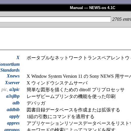
Manual — NEWS-os 4.1C
2705
entr
X
ポータブルなネットワークトランスペアレントウ
onsortium
Standards
Xnews
X Window System Version 11 の Sony NEWS 用サ
Xserver
X ウィンドウシステムサーバ
pic,
a3pic
簡単な図形を描くための ditroff プリプロセッサ
a3sjlbp
レーザビームプリンタの機能を使った印刷
adb
デバッガ
addbib
図書目録データベースを作成または拡張する
apply
1組の引数にコマンドを適用する
appres
アプリケーションリソースデータベースをリスト
apropos
キーワードの検索によってコマンドを探す