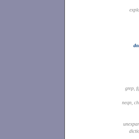
expl
do
grep, f
neqn, c
unexpa
dicti