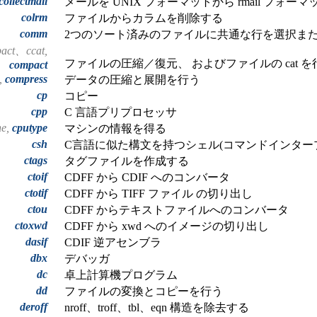
collectmail
メールを UNIX フォーマットから rmail フォー
colrm
ファイルからカラムを削除する
comm
2つのソート済みのファイルに共通な行を選択ま
act、ccat,
ファイルの圧縮／復元、 およびファイルの cat を
compact
t,
compress
データの圧縮と展開を行う
cp
コピー
cpp
C 言語プリプロセッサ
ne,
cputype
マシンの情報を得る
csh
C言語に似た構文を持つシェル(コマンドインター
ctags
タグファイルを作成する
ctoif
CDFF から CDIF へのコンバータ
ctotif
CDFF から TIFF ファイル の切り出し
ctou
CDFF からテキストファイルへのコンバータ
ctoxwd
CDFF から xwd へのイメージの切り出し
dasif
CDIF 逆アセンブラ
dbx
デバッガ
dc
卓上計算機プログラム
dd
ファイルの変換とコピーを行う
deroff
nroff、troff、tbl、eqn 構造を除去する