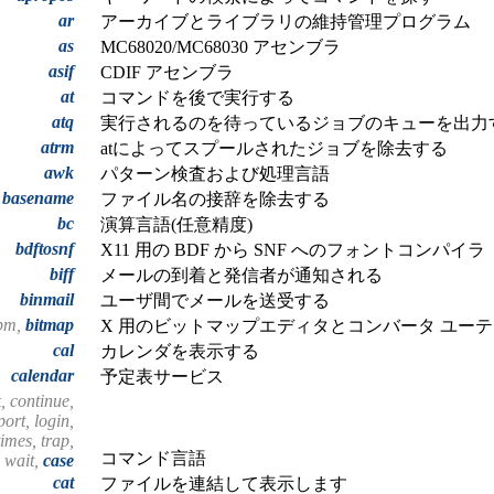
ar
アーカイブとライブラリの維持管理プログラム
as
MC68020/MC68030 アセンブラ
asif
CDIF アセンブラ
at
コマンドを後で実行する
atq
実行されるのを待っているジョブのキューを出力
atrm
atによってスプールされたジョブを除去する
awk
パターン検査および処理言語
basename
ファイル名の接辞を除去する
bc
演算言語(任意精度)
bdftosnf
X11 用の BDF から SNF へのフォントコンパイラ
biff
メールの到着と発信者が通知される
binmail
ユーザ間でメールを送受する
obm,
bitmap
X 用のビットマップエディタとコンバータ ユー
cal
カレンダを表示する
calendar
予定表サービス
ak, continue,
port, login,
times, trap,
コマンド言語
 wait,
case
cat
ファイルを連結して表示します