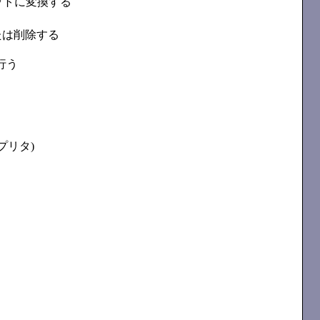
マットに変換する
たは削除する
行う
プリタ)