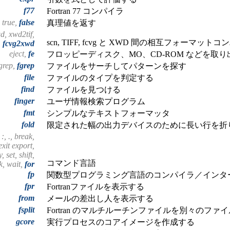
f77
Fortran 77 コンパイラ
true,
false
真理値を返す
d, xwd2tif,
scn, TIFF, fcvg と XWD 間の相互フォーマット
,
fcvg2xwd
eject,
fe
フロッピーディスク、MO、CD-ROM などを取り
egrep,
fgrep
ファイルをサーチしてパターンを探す
file
ファイルのタイプを判定する
find
ファイルを見つける
finger
ユーザ情報検索プログラム
fmt
シンプルなテキストフォーマッタ
fold
限定された幅の出力デバイスのために長い行を折
 :, ., break,
exit export,
 set, shift,
コマンド言語
k, wait,
for
fp
関数型プログラミング言語のコンパイラ／インタ
fpr
Fortranファイルを表示する
from
メールの差出し人を表示する
fsplit
Fortran のマルチルーチンファイルを別々のファ
gcore
実行プロセスのコアイメージを作成する