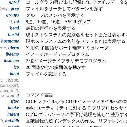
gprof
コールグラフ(呼び出し記録)プロファイルデータ
fgrep,
grep
ファイルをサーチしてパターンを探す
groups
グループのメンバを表示する
od,
hd
8進、10進、16進、ASCII ダンプ
head
最初の何行かを表示する
hostid
現ホストシステムの識別名をセットまたは表示す
hostname
現ホストシステムの名前をセットまたは表示する
term,
hterm
X 用の 多国語サポート端末エミュレータ
ibdemo
イメージボードデモプログラム
ibsdemo
2 値イメージライブラリデモプログラム
ico
20 面体や他の多面体を動かす
ident
ファイルを識別する
 :, ., break,
exit export,
 set, shift,
コマンド言語
ask, wait,
if
iftoc
CDIF ファイルから CDFFイメージファイルへの
imake
make ユーティリティに対する C プリプロセッ
indent
Cプログラムソースに字下げ処理を施して整形す
ib,
indxbib
文献目録の逆インデックスの作成。リファレンス