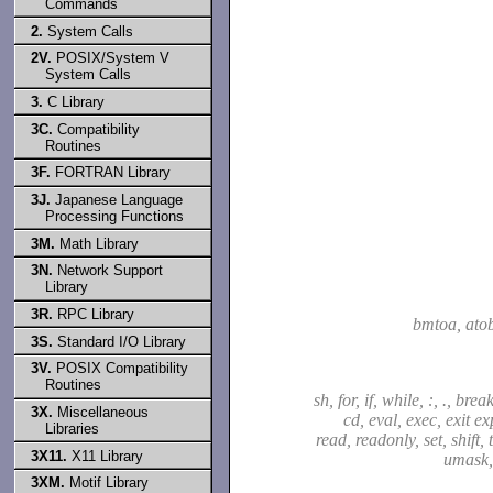
Commands
2.
System Calls
2V.
POSIX/System V
System Calls
3.
C Library
3C.
Compatibility
Routines
3F.
FORTRAN Library
3J.
Japanese Language
Processing Functions
3M.
Math Library
3N.
Network Support
Library
3R.
RPC Library
bmtoa, at
3S.
Standard I/O Library
3V.
POSIX Compatibility
Routines
sh, for, if, while, :, ., bre
3X.
Miscellaneous
cd, eval, exec, exit ex
Libraries
read, readonly, set, shift, 
3X11.
X11 Library
umask,
3XM.
Motif Library