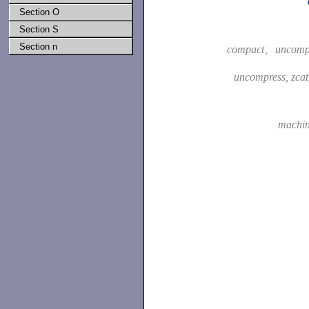
Section O
Section S
Section n
compact、uncomp
uncompress, zca
machi