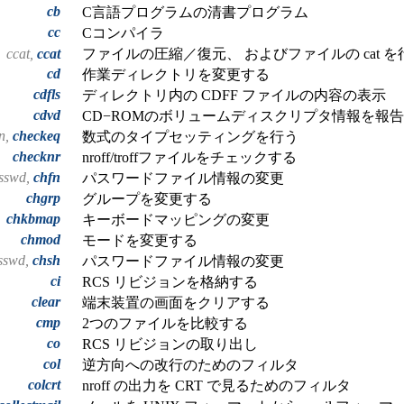
cb
C言語プログラムの清書プログラム
cc
Cコンパイラ
ccat,
ccat
ファイルの圧縮／復元、 およびファイルの cat を
cd
作業ディレクトリを変更する
cdfls
ディレクトリ内の CDFF ファイルの内容の表示
cdvd
CD−ROMのボリュームディスクリプタ情報を報
n,
checkeq
数式のタイプセッティングを行う
checknr
nroff/troffファイルをチェックする
asswd,
chfn
パスワードファイル情報の変更
chgrp
グループを変更する
chkbmap
キーボードマッピングの変更
chmod
モードを変更する
asswd,
chsh
パスワードファイル情報の変更
ci
RCS リビジョンを格納する
clear
端末装置の画面をクリアする
cmp
2つのファイルを比較する
co
RCS リビジョンの取り出し
col
逆方向への改行のためのフィルタ
colcrt
nroff の出力を CRT で見るためのフィルタ