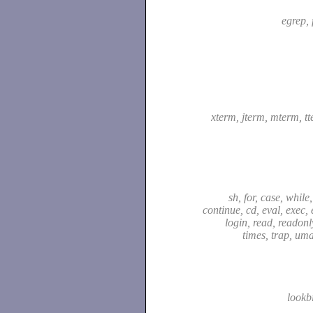
egrep, 
xterm, jterm, mterm, t
sh, for, case, while,
continue, cd, eval, exec, 
login, read, readonly,
times, trap, um
lookb