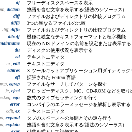
df
フリーディスクスペースを表示
ain,
diction
熟語を含む文章を表示する(語法のシソーラス)
diff
ファイルおよびディレクトリの比較プログラム
diff3
3つの異なるファイルの比較
diff,
diffh
ファイルおよびディレクトリの比較プログラム
ditroff
機種に独立なテキストフォーマットと植字機能
mainname
現在の NIS ドメインの名前を設定または表示する
du
ディスクの使用状況を表示する
ed
テキストエディタ
ex,
edit
テキストエディタ
editres
X ツールキットアプリケーション用ダイナミック
efl
拡張された Fortran 言語
grep,
egrep
ファイルをサーチしてパターンを探す
fe,
eject
フロッピーディスク、MO、CD-ROM などを取り
heckeq,
eqn
数式のタイプセッティングを行う
error
コンパイラのエラーメッセージを解析し表示する
edit,
ex
テキストエディタ
nd,
expand
タブのスペースへの展開とその逆を行う
on,
explain
熟語を含む文章を表示する(語法のシソーラス)
expr
引数を式として評価する