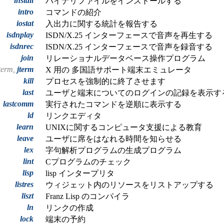
install
バイナリファイルをインストールする
intro
コマンドの紹介
iostat
入出力に関する統計を報告する
isdnplay
ISDN/X.25 インターフェースで音声を再生する
isdnrec
ISDN/X.25 インターフェースで音声を録音する
join
リレーショナルデータベース操作プログラム
tterm,
jterm
X 用の 多国語サポート端末エミュレータ
kill
プロセスを強制的に終了させます
last
ユーザと端末についてのログインの記録を表示す
lastcomm
実行されたコマンドを逆順に表示する
ld
リンクエディタ
learn
UNIXに関するコンピュータ支援による教育
leave
ユーザに席をはなれる時間を知らせる
lex
字句解析プログラムの生成プログラム
lint
Cプログラムのチェック
lisp
lisp インタープリタ
listres
ウィジェット内のリソースをリストアップする
liszt
Franz Lisp のコンパイラ
ln
リンクの作成
lock
端末の予約