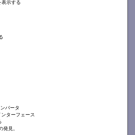
を表示する
る
コンバータ
サインターフェース
る
の発見。