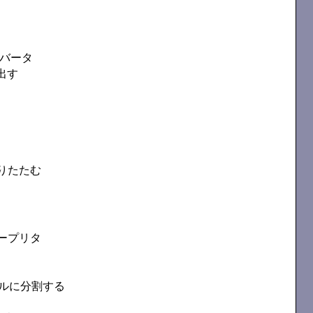
コンバータ
出す
りたたむ
ープリタ
イルに分割する