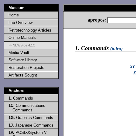
Museum
Home
apropos:
Lab Overview
Retrotechnology Articles
Online Manuals
⇒ NEWS-os 4.1C
1.
Commands
(intro)
Media Vault
Software Library
XC
Restoration Projects
X
Artifacts Sought
Anchors
1.
Commands
1C.
Communications
Commands
1G.
Graphics Commands
1J.
Japanese Commands
1V.
POSIX/System V