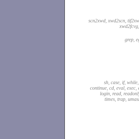
scn2xwd, xwd2scn, tif2xw
xwd2fcvg
grep, 
sh, case, if, while,
continue, cd, eval, exec, 
login, read, readonly,
times, trap, umas