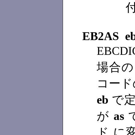
EB2AS e
EBCD
場合の 
コード
eb
で定
が
as
ド に