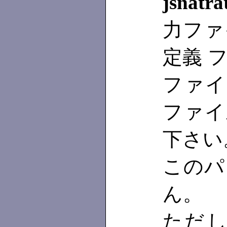
jsnatra
力ファ
定義 
ファイ
ファイ
下さい
このパ
ん。
ただ