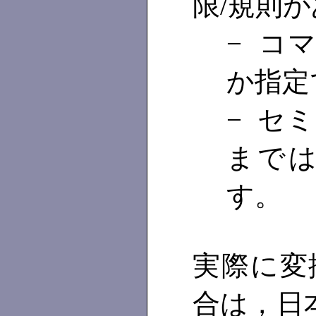
限/規則
− コ
か指定
− セ
まで
す。
実際に変
合は，日本