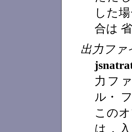
した場
合は 
出力ファ
jsnatra
力フ
ル・ 
このオ
は，入力