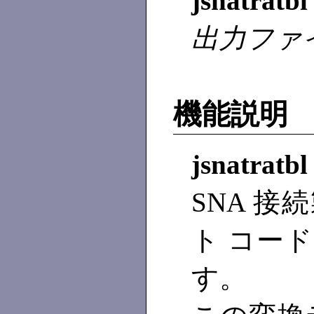
jsnatratb
出力ファ
機能説明
jsnatratbl
SNA 接
ト コー
す。