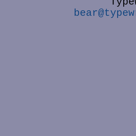
Type
bear@typew