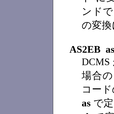
ンドでは
の変換
AS2EB a
DCMS
場合の 
コード
as
で定