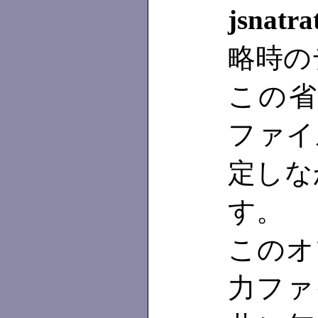
jsnatra
略時の
この省
ファイ
定しな
す。
このオ
力ファ