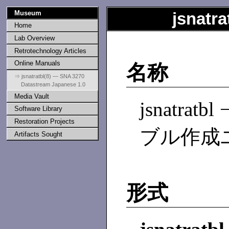
Museum
jsnatra
Home
Lab Overview
Retrotechnology Articles
Online Manuals
名称
⇒ jsnatratbl(8) — SNA 3270
Datastream Japanese 1.0
Media Vault
jsnatrat
Software Library
Restoration Projects
ブル作成
Artifacts Sought
形式