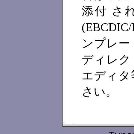
添付 さ
(EBCD
ンプレー
ディレク
エディタ
さい。