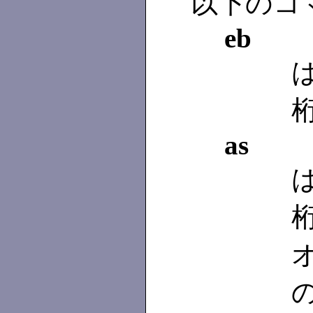
以下のコ
eb
は
as
は
の