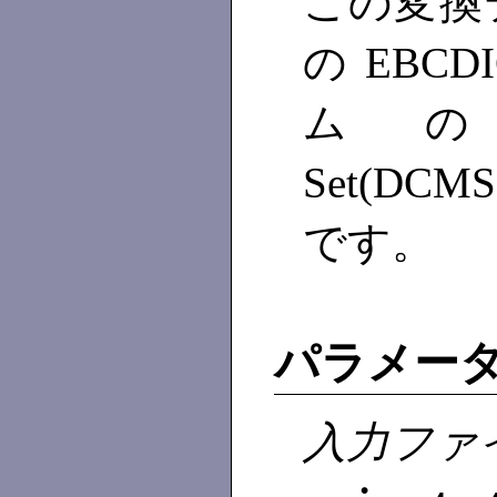
この変換
の EBC
ム の DE
Set(D
です。
パラメー
入力ファ