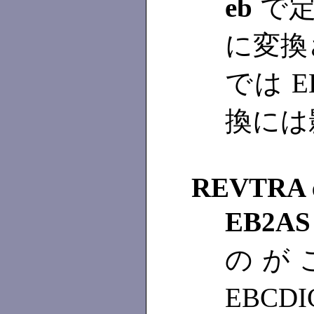
eb
で定
に変換
では E
換には
REVTRA 
EB2AS
のが
EBCD