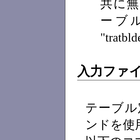
共に無
ーブ
"trat
入力ファ
テーブル
ンドを使