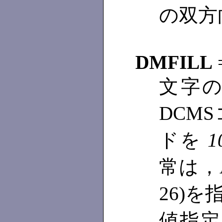
の双方
DMFILL
文字
DCM
ドを
常は，A
26)
値指定の