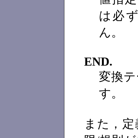
は必
ん。
END.
変換テ
す。
また，定