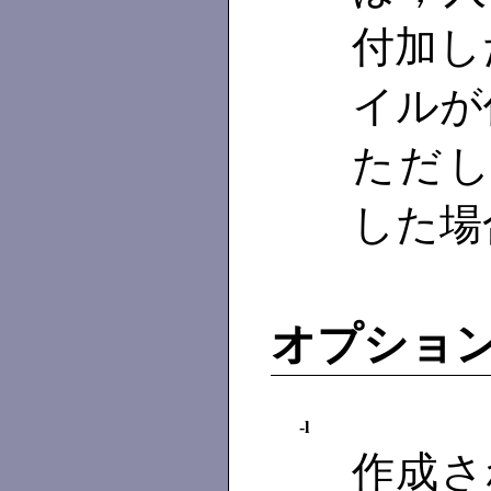
付加し
イルが
ただ
した場
オプショ
-l
作成さ