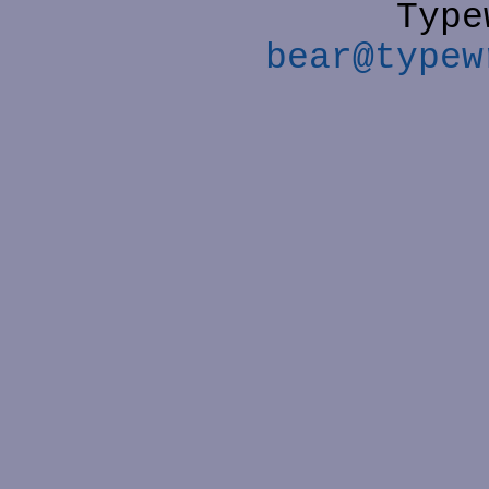
Type
bear@typew