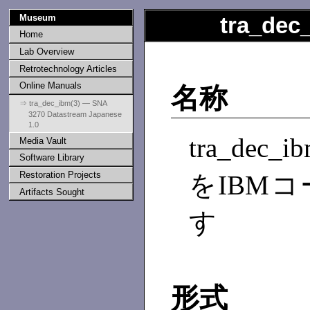
Museum
tra_dec
Home
Lab Overview
Retrotechnology Articles
Online Manuals
名称
⇒ tra_dec_ibm(3) — SNA
3270 Datastream Japanese
1.0
tra_de
Media Vault
Software Library
Restoration Projects
をIBM
Artifacts Sought
す
形式