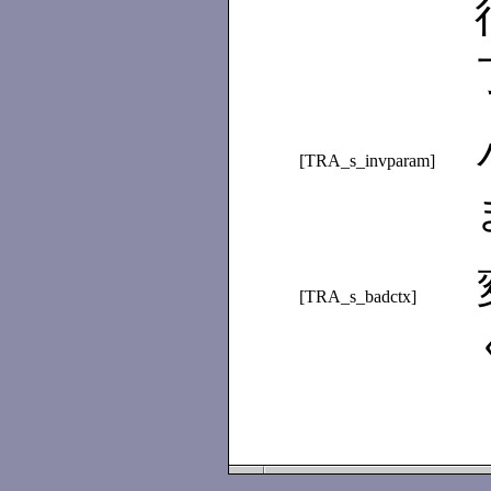
[TRA_s_invparam]
[TRA_s_badctx]