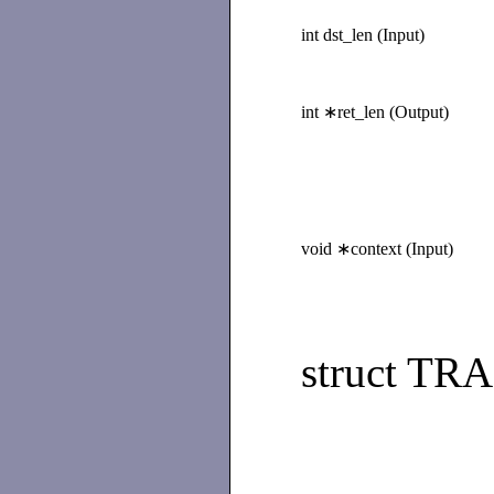
int dst_len (Input)
int ∗ret_len (Output)
void ∗context (Input)
struct TRA