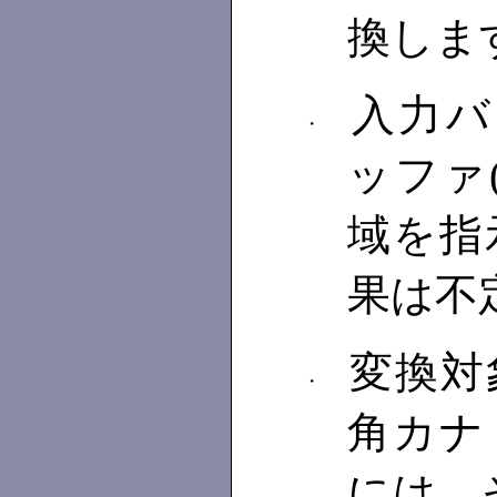
換しま
入力バッ
・
ッファ(
域を指
果は不
変換対
・
角カナ
には，