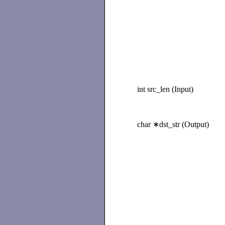
int src_len (Input)
char ∗dst_str (Output)