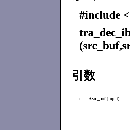
#include <
tra_dec_i
(src_buf,s
引数
char ∗src_buf (Input)