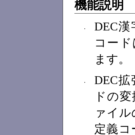
機能説明
DEC
・
コードは
ます。
DEC
・
ドの変
ァイル
定義コード