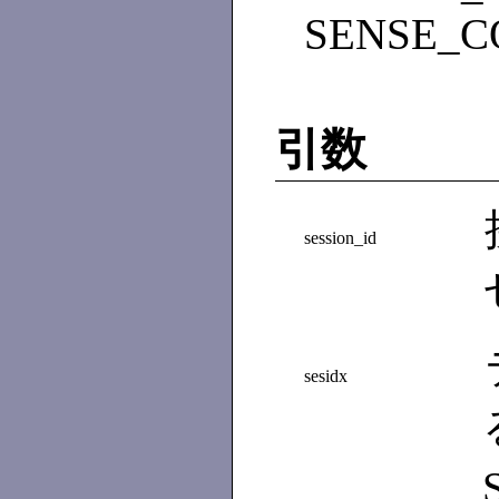
SENSE_CO
引数
session_id
sesidx