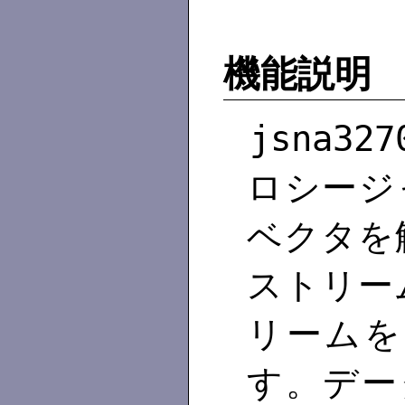
機能説明
jsna327
ロシージ
ベクタを解
ストリー
リームを
す。データ