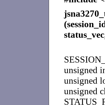
jsna3270_
(session_
status_vec
wsf
SESSION_I
unsigned in
unsigned l
unsigned c
STATUS_RT