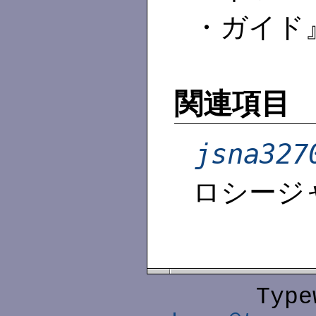
・ガイド
関連項目
jsna327
ロシージ
Type