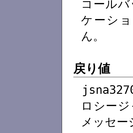
コールバ
ケーショ
ん。
戻り値
jsna327
ロシージ
メッセー