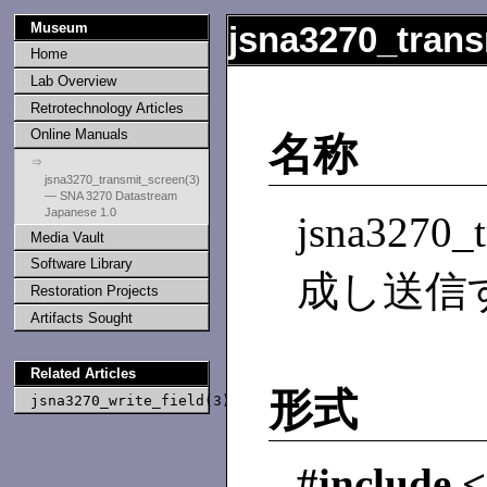
Museum
jsna3270_trans
Home
Lab Overview
Retrotechnology Articles
Online Manuals
名称
⇒
jsna3270_transmit_screen(3)
— SNA 3270 Datastream
Japanese 1.0
jsna3270
Media Vault
Software Library
成し送信
Restoration Projects
Artifacts Sought
Related Articles
形式
jsna3270_write_field(3)
#include 