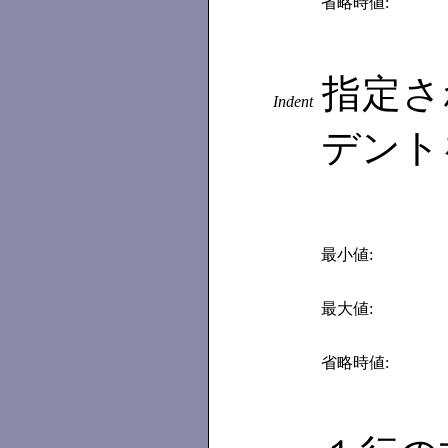
省略時値:
指定さ
Indent
デント
最小値:
最大値:
省略時値: