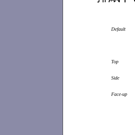
Default
Top
Side
Face-up