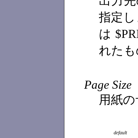
出力先の
指定し
は $P
れたも
Page Size
用紙の
default