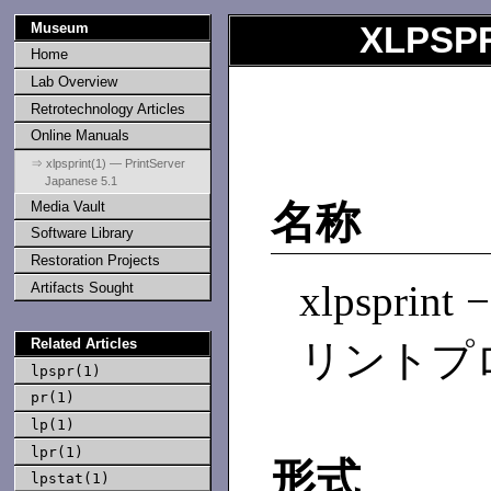
Museum
XLPSP
Home
Lab Overview
Retrotechnology Articles
Online Manuals
⇒ xlpsprint(1) — PrintServer
Japanese 5.1
Media Vault
名称
Software Library
Restoration Projects
xlpsprin
Artifacts Sought
Related Articles
リントプログ
lpspr(1)
pr(1)
lp(1)
lpr(1)
形式
lpstat(1)