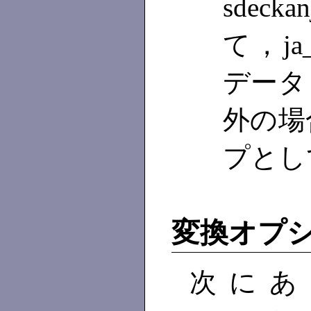
sdec
て，ja_
データ
外の場合
プとし
変換オプ
次にあ