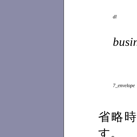
dl
busi
7_envelope
省略時は
す。