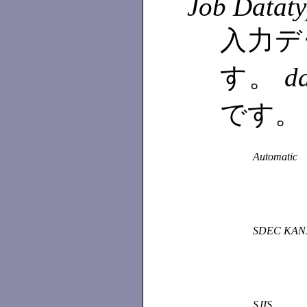
Job Datat
入力デ
す。
d
です。
Automatic
SDEC KAN
SJIS