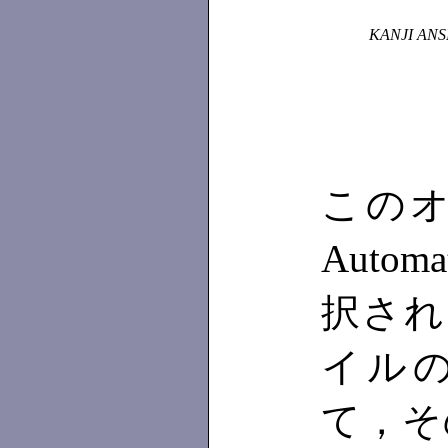
KANJI ANS
この
Autom
択される
イル
て，そ