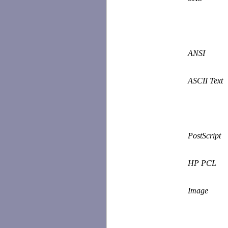
ANSI
ASCII Text
PostScript
HP PCL
Image