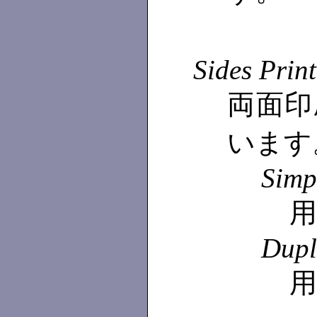
Sides Prin
両面印
います
Simp
Dupl