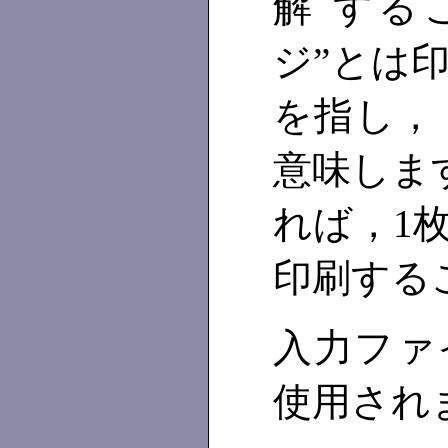
解 する
ジ”とは
を指し，
意味します
れば，1
印刷する
入力ファ
使用され