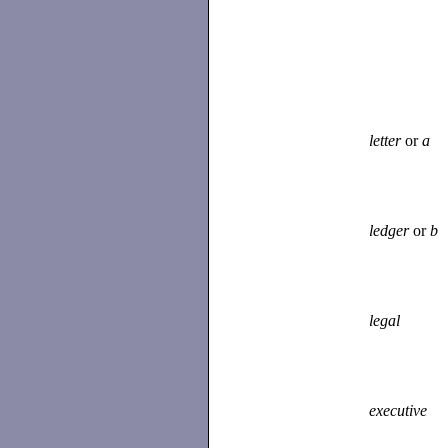
letter
or
a
ledger
or
b
legal
executive