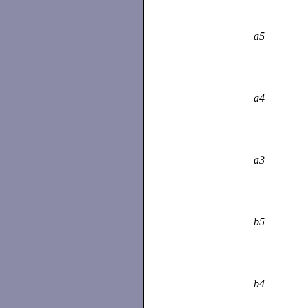
a5
a4
a3
b5
b4