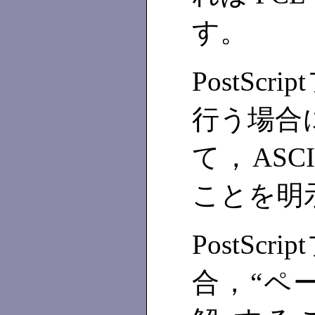
す。
PostS
行う場合に
て，AS
ことを明
PostS
合，“ペ