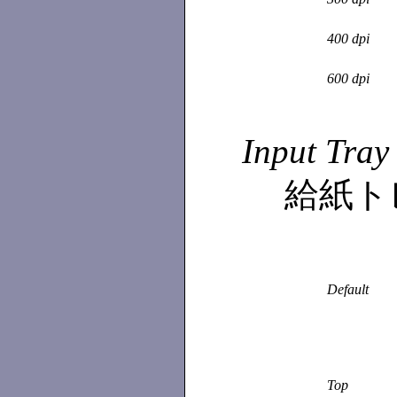
400 dpi
600 dpi
Input Tray
給紙ト
Default
Top