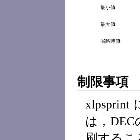
最小値:
最大値:
省略時値:
制限事項
xlpsp
は，DECの
刷するこ